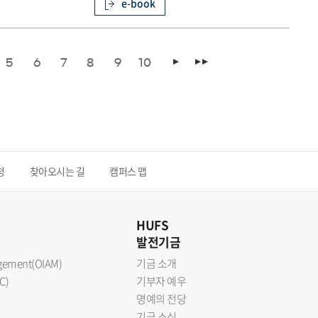
e-book
5
6
7
8
9
10
청
찾아오시는 길
캠퍼스 맵
HUFS
발전기금
nagement(OIAM)
기금 소개
C)
기부자 예우
명예의 전당
기금 소식