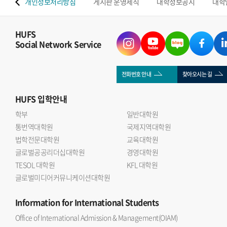
 맵
개인정보처리방침
게시판 운영세칙
대학정보공시
대학
HUFS
Social Network Service
전화번호 안내
찾아오시는 길
HUFS
입학안내
학부
일반대학원
통번역대학원
국제지역대학원
법학전문대학원
교육대학원
글로벌공공리더십대학원
경영대학원
TESOL 대학원
KFL 대학원
글로벌미디어커뮤니케이션대학원
Information
for International Students
Office of International Admission & Management(OIAM)