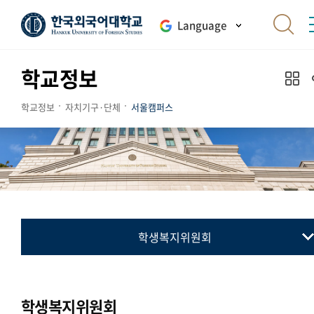
Language
학교정보
학교정보
자치기구·단체
서울캠퍼스
학생복지위원회
총학생회
동아리연합회
학생복지위원회
교지 편집위원회