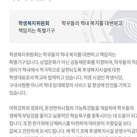
모의국제연합
국제학생회
생활도서관
학생복지위원회
학우들의 학내 복지를 대변하고
학생복지위원회
책임지는 특별기구
영상사업단
한국외대풍물패연합회
학생복지위원회는 학우들의 학내 복지를 대변하고 책임지는
한국외대통역협회
특별기구입니다. 상업문화가 아닌 공동체문화를 지향하며, 학우들의 작
한국외대119학군단
권리가 학내에서 적극적으로 실현되도록 후생복지시설에 대한
학생대표로서 학교와 협력하고 있습니다. 직영 시설인 학생식당,
구내서점뿐 아니라 학내 임대매장의 서비스 질 향상에 만전을 기하고
있습니다.
어학강좌와 컴퓨터, 운전면허시험의 기능특강들을 개설하여 학우들의
경제적 부담감을 줄이고 실용적인 학습욕구를 충족시키는 데 도움이 되
합니다. 또한 한가위에 단체버스를 마련하여 여러분의 귀향길을 보다
값싸고 안전하게 모셔드립니다. 매 학기 초에 후생복지시설 운영수익금