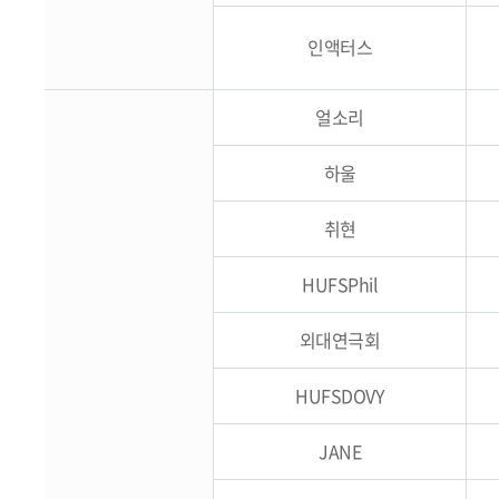
인액터스
얼소리
하울
취현
HUFSPhil
외대연극회
HUFSDOVY
JANE