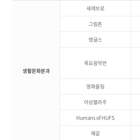
세레브로
그림촌
앵글스
목요음악반
생활문화분과
영화울림
아상블라주
Humans of HUFS
해갈