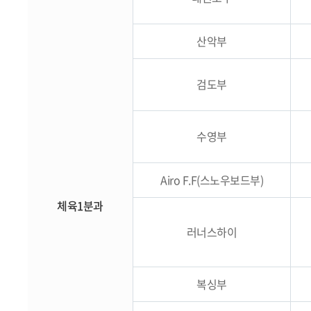
산악부
검도부
수영부
Airo F.F(스노우보드부)
체육1분과
러너스하이
복싱부