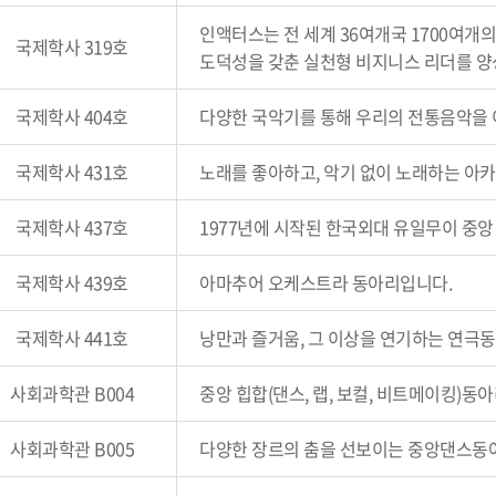
인액터스는 전 세계 36여개국 1700여개
국제학사 319호
도덕성을 갖춘 실천형 비지니스 리더를 양
국제학사 404호
다양한 국악기를 통해 우리의 전통음악을
국제학사 431호
노래를 좋아하고, 악기 없이 노래하는 아
국제학사 437호
1977년에 시작된 한국외대 유일무이 중
국제학사 439호
아마추어 오케스트라 동아리입니다.
국제학사 441호
낭만과 즐거움, 그 이상을 연기하는 연극
사회과학관 B004
중앙 힙합(댄스, 랩, 보컬, 비트메이킹)동
사회과학관 B005
다양한 장르의 춤을 선보이는 중앙댄스동