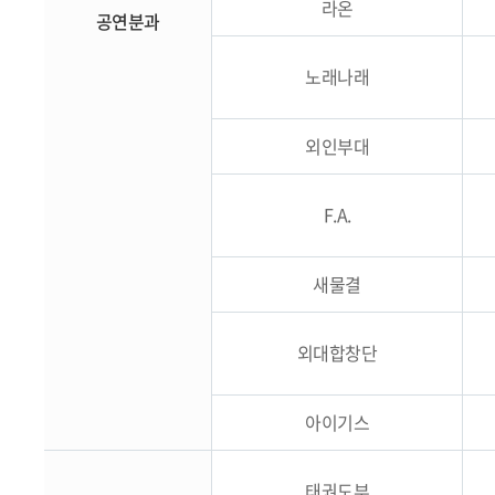
라온
공연분과
노래나래
외인부대
F.A.
새물결
외대합창단
아이기스
태권도부