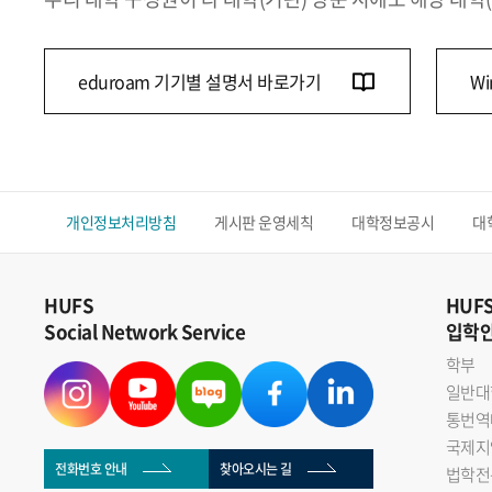
eduroam 기기별 설명서 바로가기
W
개인정보처리방침
게시판 운영세칙
대학정보공시
대
HUFS
HUF
Social Network Service
입학
학부
일반대
통번역
국제지
전화번호 안내
찾아오시는 길
법학전