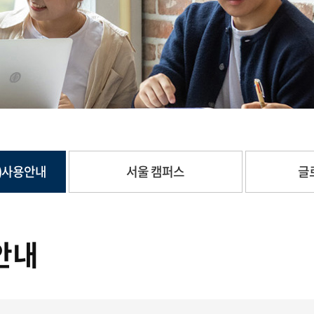
롬)사용안내
서울 캠퍼스
글
안내