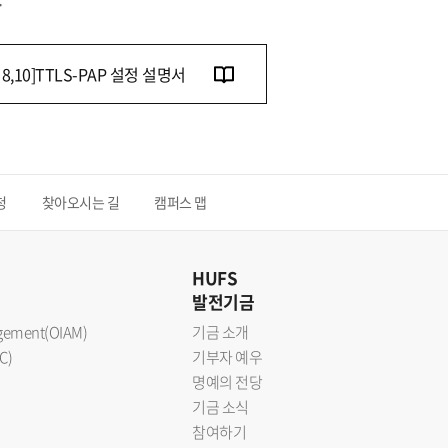
s 8,10]TTLS-PAP 설정 설명서
청
찾아오시는 길
캠퍼스 맵
HUFS
발전기금
nagement(OIAM)
기금 소개
C)
기부자 예우
명예의 전당
기금 소식
참여하기