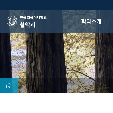
학과소개
철학과
학과장 인사말
학과소개
교원소개
역대 교수진
연혁
오시는 길