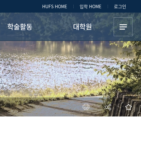
HUFS HOME
입학 HOME
로그인
학술활동
대학원
학회소개
대학원 소개
외대철학(학술지)
대학원생
철학문화연구소
개설 교과목
총장배 토론대회
교과과정 로드맵
종합시험 과목
일반대학원 홈페이지
현재 페이지를 즐겨찾는 메뉴로