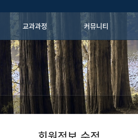
교과과정
커뮤니티
전공 교과목
공지사항
전공필수 안내
학회 게시판
기초 교과목
대학원 게시판
개설과목 검색
자료실
학사일정
유용한 사이트
회원정보 수정