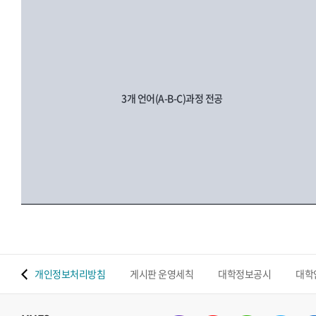
3개 언어(A-B-C)과정 전공
 맵
개인정보처리방침
게시판 운영세칙
대학정보공시
대학