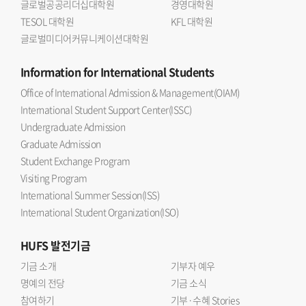
글로벌공공리더십대학원
경영대학원
TESOL 대학원
KFL 대학원
글로벌미디어커뮤니케이션대학원
Information
for International Students
Office of International Admission & Management(OIAM)
International Student Support Center(ISSC)
Undergraduate Admission
Graduate Admission
Student Exchange Program
Visiting Program
International Summer Session(ISS)
International Student Organization(ISO)
HUFS
발전기금
기금 소개
기부자 예우
명예의 전당
기금 소식
참여하기
기부·수혜 Stories