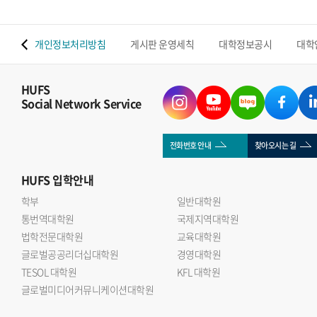
 맵
개인정보처리방침
게시판 운영세칙
대학정보공시
대학
HUFS
Social Network Service
전화번호 안내
찾아오시는 길
HUFS
입학안내
학부
일반대학원
통번역대학원
국제지역대학원
법학전문대학원
교육대학원
글로벌공공리더십대학원
경영대학원
TESOL 대학원
KFL 대학원
글로벌미디어커뮤니케이션대학원