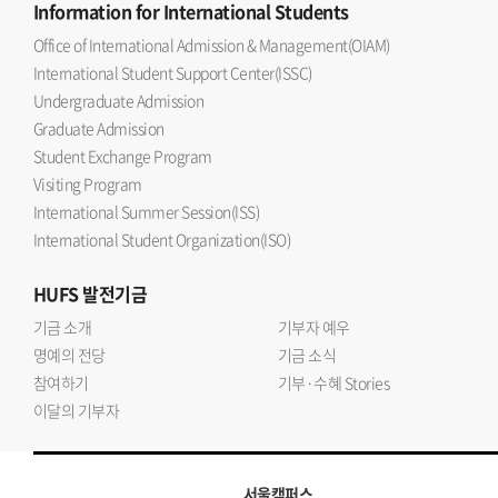
Information
for International Students
Office of International Admission & Management(OIAM)
International Student Support Center(ISSC)
Undergraduate Admission
Graduate Admission
Student Exchange Program
Visiting Program
International Summer Session(ISS)
International Student Organization(ISO)
HUFS
발전기금
기금 소개
기부자 예우
명예의 전당
기금 소식
참여하기
기부·수혜 Stories
이달의 기부자
서울캠퍼스