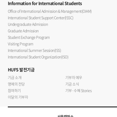
Information
for International Students
Office of International Admission & Management(OIAM)
International Student Support Center(ISSC)
Undergraduate Admission
Graduate Admission
Student Exchange Program
Visiting Program
International Summer Session(ISS)
International Student Organization(ISO)
HUFS
발전기금
기금 소개
기부자 예우
명예의 전당
기금 소식
참여하기
기부·수혜 Stories
이달의 기부자
서울캠퍼스