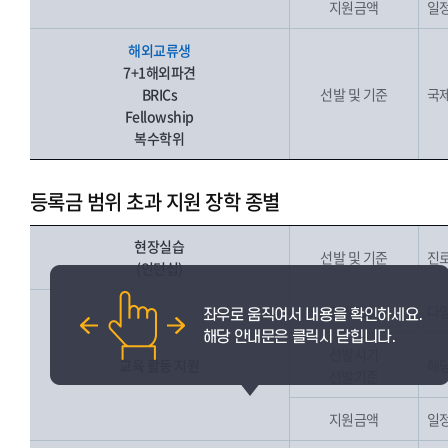
지원금액
일
해외교류생
7+1해외파견
BRICs
선발 및 기준
국제
Fellowship
복수학위
등록금 범위 초과 지원 장학 종별
현장실습
선발 및 기준
진로
(인턴십)
선발대상
다양
선발시기
교육 활동 지원
해당
선발기준
지원금액
일