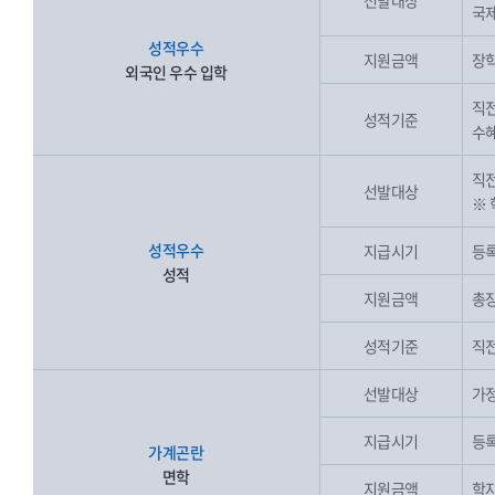
선발대상
국제
성적우수
지원금액
장학
외국인 우수 입학
직전
성적기준
수혜
직전
선발대상
※ 
성적우수
지급시기
등록
성적
지원금액
총장
성적기준
직전
선발대상
가정
지급시기
등록
가계곤란
면학
지원금액
학