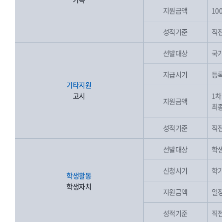
지원금액
10
성적기준
직전
선발대상
국가
지급시기
등록
기타지원
고시
1차
지원금액
최종
성적기준
직전
선발대상
학생
신청시기
학기
학생활동
학생자치
지원금액
일
성적기준
직전