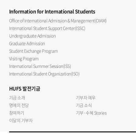
Information
for International Students
Office of International Admission & Management(OIAM)
International Student Support Center(ISSC)
Undergraduate Admission
Graduate Admission
Student Exchange Program
Visiting Program
International Summer Session(ISS)
International Student Organization(ISO)
HUFS
발전기금
기금 소개
기부자 예우
명예의 전당
기금 소식
참여하기
기부·수혜 Stories
이달의 기부자