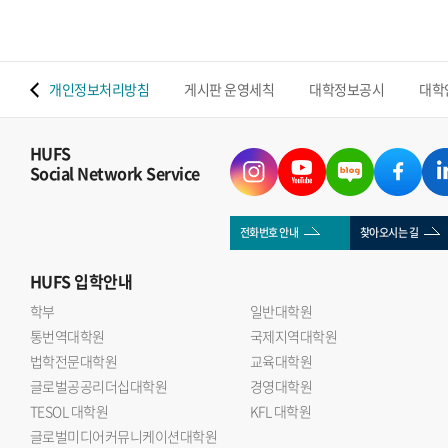
 맵
개인정보처리방침
게시판 운영세칙
대학정보공시
대학
HUFS
Social Network Service
전화번호 안내
찾아오시는 길
HUFS
입학안내
학부
일반대학원
통번역대학원
국제지역대학원
법학전문대학원
교육대학원
글로벌공공리더십대학원
경영대학원
TESOL 대학원
KFL 대학원
글로벌미디어커뮤니케이션대학원