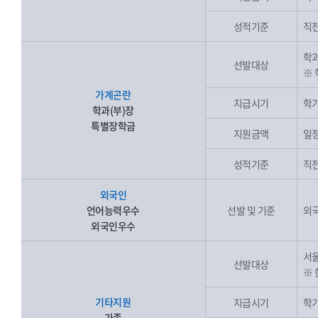
성적기준
직전
학과
선발대상
※ 
가계곤란
지급시기
학기
학과(부)장
특별장학금
지원금액
일
성적기준
직전
외국인
언어능력우수
선발 및 기준
외
외국인우수
서울
선발대상
※
기타지원
지급시기
학기
가족