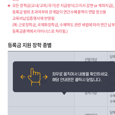
모든 장학금(교내/교외/국가)은 지급방식(고지서 감면 or 계좌지급),
등록금 범위 초과여부와 관계없이 연간수혜총액이 연말 정산용
교육비납입증명서에 반영됨
(예: 근로장학금, 국제화장학금, 수혜액도 관련 세법에 따라 연간 납
등록금총액에서 마이너스로 처리됨.)
등록금 지원 장학 종별
당해
선발대상
입학
지원금액
장학
성적우수
우수입학
직전
수혜
성적기준
수혜
수혜
당해