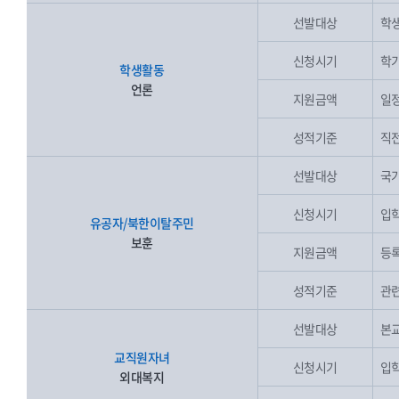
선발대상
학생
신청시기
학기
학생활동
언론
지원금액
일
성적기준
직전
선발대상
국가
신청시기
입학
유공자/북한이탈주민
보훈
지원금액
등록
성적기준
관련
선발대상
본교
교직원자녀
신청시기
입학
외대복지