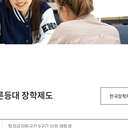
푸른등대 장학제도
한국장학
학자금지원구간 9구간 이하 재학생