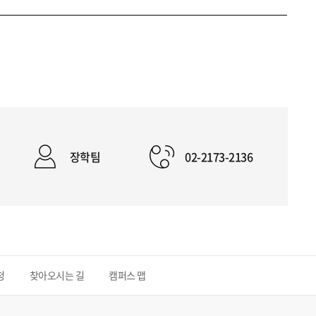
장학팀
02-2173-2136
청
찾아오시는 길
캠퍼스 맵